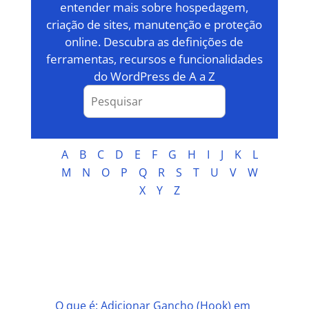
entender mais sobre hospedagem,
criação de sites, manutenção e proteção
online. Descubra as definições de
ferramentas, recursos e funcionalidades
do WordPress de A a Z
A
B
C
D
E
F
G
H
I
J
K
L
M
N
O
P
Q
R
S
T
U
V
W
X
Y
Z
A
O que é: Adicionar Gancho (Hook) em