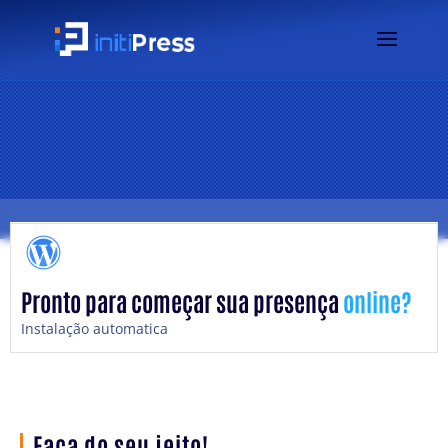
Pronto para começar sua presença
online?
Instalação automatica
Faça do seu jeito!