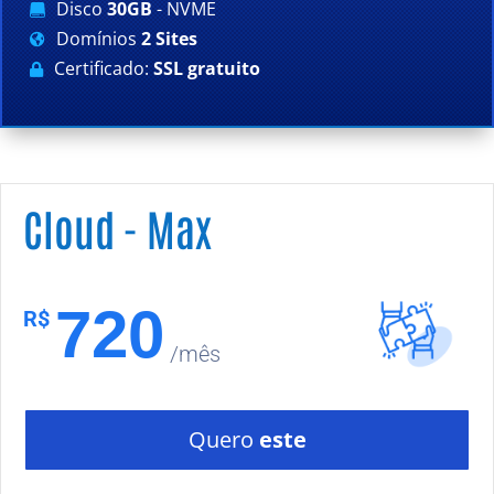
Disco
30GB
- NVME

Domínios
2 Sites

Certificado:
SSL gratuito

Cloud - Max
720
R$
/mês
Quero
este