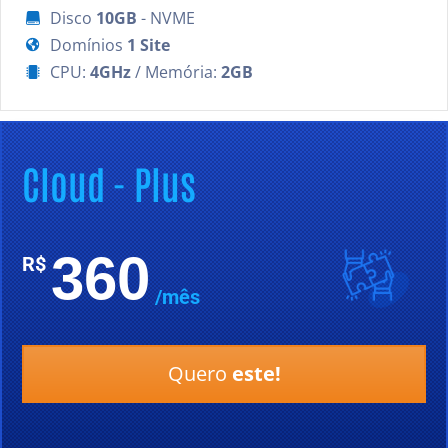
Disco
10GB
- NVME

Domínios
1 Site

CPU:
4GHz
/ Memória:
2GB

Cloud - Plus
360
R$
/mês
Quero
este!