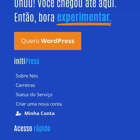
Uhuu! Você chegou até aqui. 
Então, bora 
experimentar.
Quero
WordPress
initi
Press
Sobre Nós
Carreiras
Status do Serviço
Criar uma nova conta
Minha Conta

Acesso 
rápido