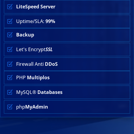
LiteSpeed
Server
Z
Uptime/SLA:
99%
Z
Backup
Z
Let's Encrypt
SSL
Z
Firewall Anti
DDoS
Z
PHP
Multiplos
Z
MySQL®
Databases
Z
php
MyAdmin
Z