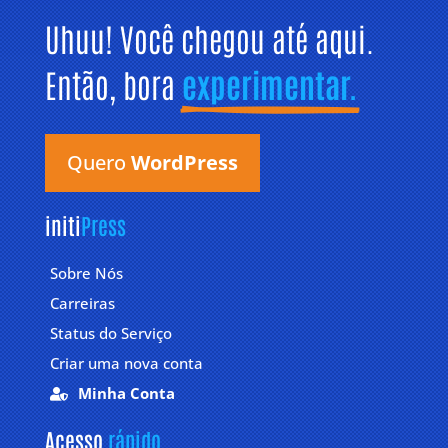
Uhuu! Você chegou até aqui. 
Então, bora 
experimentar.
Quero
WordPress
initi
Press
Sobre Nós
Carreiras
Status do Serviço
Criar uma nova conta
Minha Conta

Acesso 
rápido