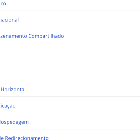
ico
nacional
mazenamento Compartilhado
 Horizontal
ticação
 Hospedagem
 de Redirecionamento