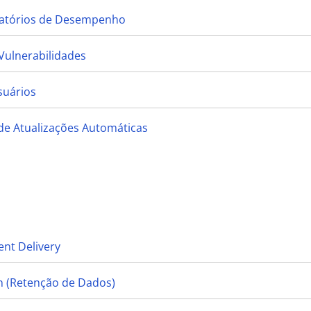
elatórios de Desempenho
Vulnerabilidades
suários
de Atualizações Automáticas
nt Delivery
n (Retenção de Dados)