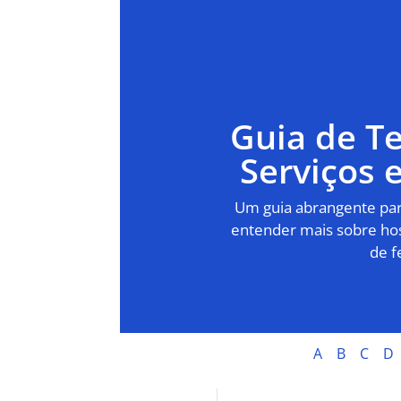
Guia de T
Serviços
Um guia abrangente para
entender mais sobre hos
de f
A
B
C
D