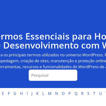
ermos Essenciais para 
 e Desenvolvimento com 
 os principais termos utilizados no universo WordPress.
pedagem, criação de sites, manutenção e proteção online
erramentas, recursos e funcionalidades do WordPress de 
E
F
G
H
I
J
K
L
M
N
O
P
Q
R
S
T
U