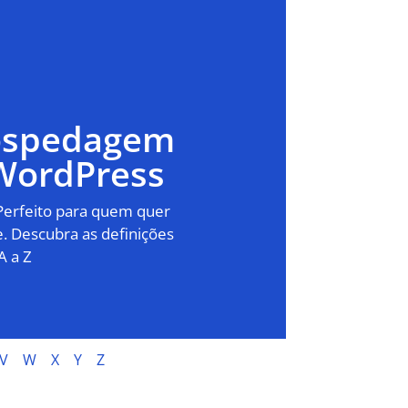
Hospedagem
WordPress
 Perfeito para quem quer
. Descubra as definições
A a Z
V
W
X
Y
Z