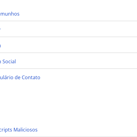
temunhos
r
u
 Social
ulário de Contato
cripts Maliciosos