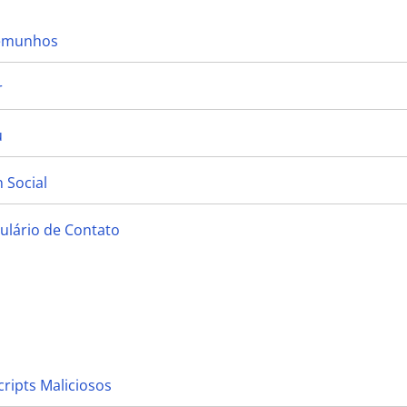
temunhos
r
u
 Social
ulário de Contato
cripts Maliciosos