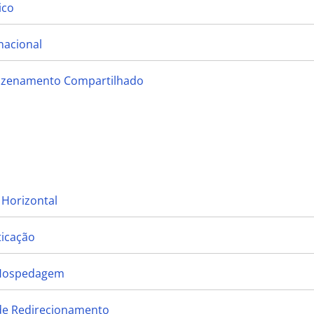
ico
nacional
mazenamento Compartilhado
 Horizontal
ticação
 Hospedagem
 de Redirecionamento