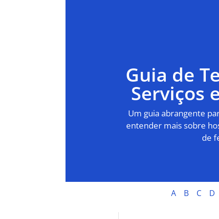
Guia de T
Serviços
Um guia abrangente para
entender mais sobre hos
de f
A
B
C
D