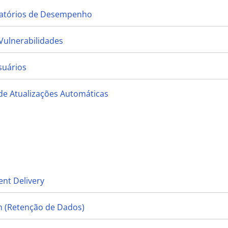
elatórios de Desempenho
Vulnerabilidades
suários
de Atualizações Automáticas
nt Delivery
n (Retenção de Dados)