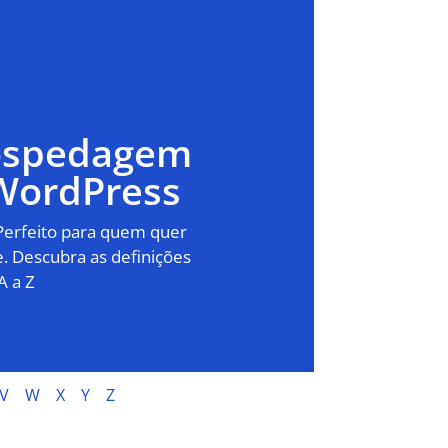
Hospedagem
WordPress
 Perfeito para quem quer
. Descubra as definições
A a Z
V
W
X
Y
Z