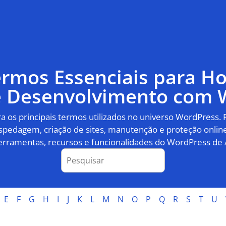
ermos Essenciais para 
 e Desenvolvimento com 
 os principais termos utilizados no universo WordPress.
pedagem, criação de sites, manutenção e proteção online
erramentas, recursos e funcionalidades do WordPress de 
E
F
G
H
I
J
K
L
M
N
O
P
Q
R
S
T
U