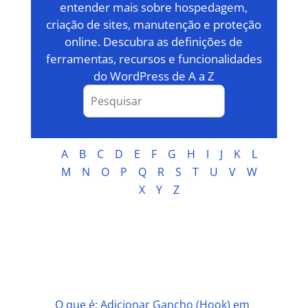
entender mais sobre hospedagem,
criação de sites, manutenção e proteção
online. Descubra as definições de
ferramentas, recursos e funcionalidades
do WordPress de A a Z
A
B
C
D
E
F
G
H
I
J
K
L
M
N
O
P
Q
R
S
T
U
V
W
X
Y
Z
A
O que é: Adicionar Gancho (Hook) em