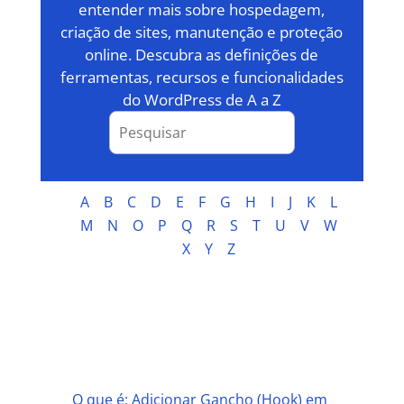
entender mais sobre hospedagem,
criação de sites, manutenção e proteção
online. Descubra as definições de
ferramentas, recursos e funcionalidades
do WordPress de A a Z
A
B
C
D
E
F
G
H
I
J
K
L
M
N
O
P
Q
R
S
T
U
V
W
X
Y
Z
A
O que é: Adicionar Gancho (Hook) em