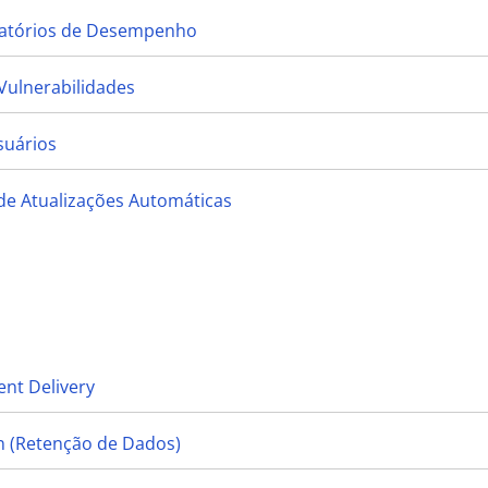
elatórios de Desempenho
Vulnerabilidades
suários
de Atualizações Automáticas
nt Delivery
n (Retenção de Dados)