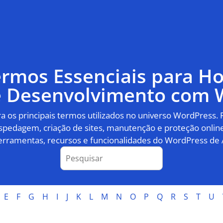
ermos Essenciais para 
 e Desenvolvimento com 
 os principais termos utilizados no universo WordPress.
pedagem, criação de sites, manutenção e proteção online
erramentas, recursos e funcionalidades do WordPress de 
E
F
G
H
I
J
K
L
M
N
O
P
Q
R
S
T
U