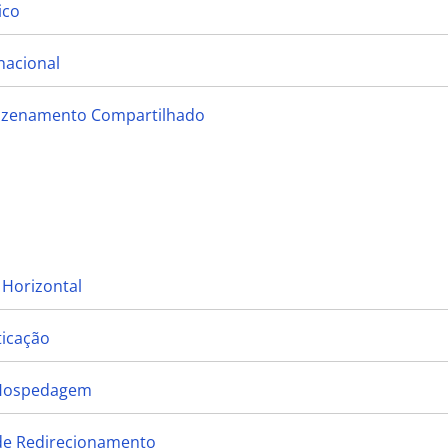
ico
nacional
mazenamento Compartilhado
 Horizontal
ticação
 Hospedagem
 de Redirecionamento