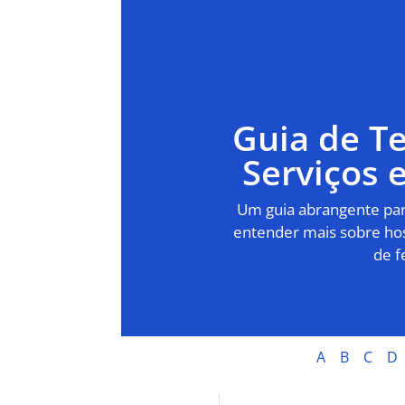
Guia de T
Serviços
Um guia abrangente para
entender mais sobre hos
de f
A
B
C
D