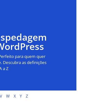
Hospedagem
WordPress
 Perfeito para quem quer
. Descubra as definições
A a Z
V
W
X
Y
Z