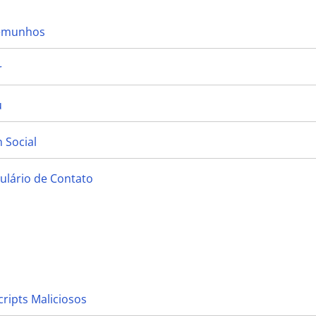
temunhos
r
u
 Social
ulário de Contato
cripts Maliciosos