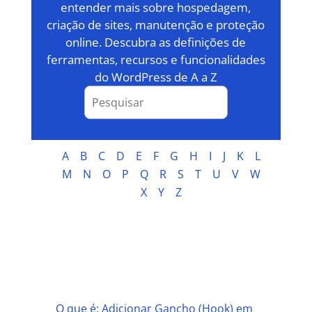
entender mais sobre hospedagem,
criação de sites, manutenção e proteção
online. Descubra as definições de
ferramentas, recursos e funcionalidades
do WordPress de A a Z
A
B
C
D
E
F
G
H
I
J
K
L
M
N
O
P
Q
R
S
T
U
V
W
X
Y
Z
A
O que é: Adicionar Gancho (Hook) em