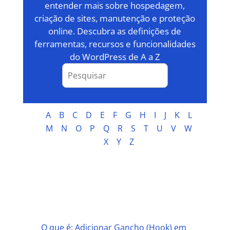
entender mais sobre hospedagem,
criação de sites, manutenção e proteção
online. Descubra as definições de
ferramentas, recursos e funcionalidades
do WordPress de A a Z
A
B
C
D
E
F
G
H
I
J
K
L
M
N
O
P
Q
R
S
T
U
V
W
X
Y
Z
A
O que é: Adicionar Gancho (Hook) em