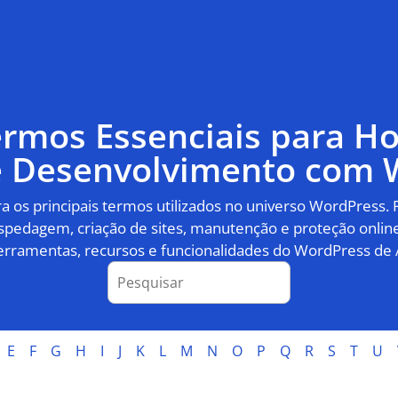
ermos Essenciais para 
 e Desenvolvimento com 
 os principais termos utilizados no universo WordPress.
pedagem, criação de sites, manutenção e proteção online
erramentas, recursos e funcionalidades do WordPress de 
E
F
G
H
I
J
K
L
M
N
O
P
Q
R
S
T
U