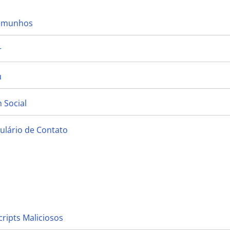
temunhos
r
u
 Social
ulário de Contato
cripts Maliciosos