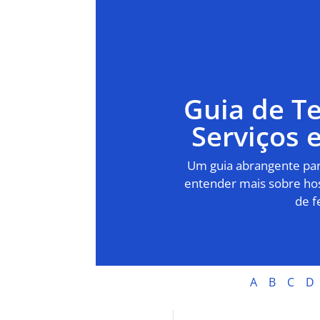
Guia de T
Serviços
Um guia abrangente para
entender mais sobre hos
de f
A
B
C
D