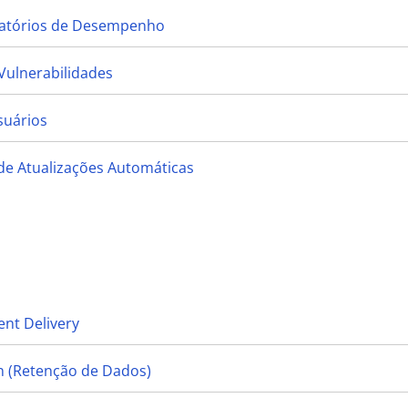
elatórios de Desempenho
Vulnerabilidades
suários
de Atualizações Automáticas
nt Delivery
n (Retenção de Dados)