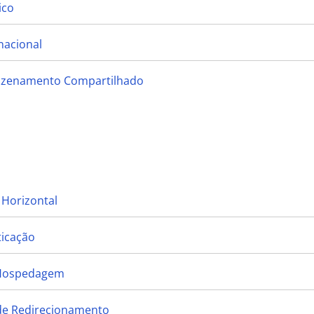
ico
nacional
mazenamento Compartilhado
 Horizontal
ticação
 Hospedagem
 de Redirecionamento