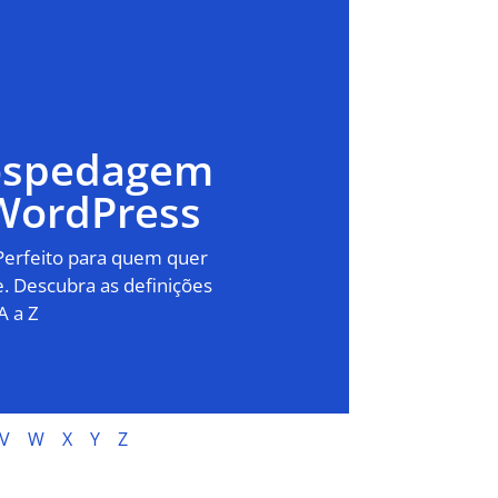
Hospedagem
WordPress
 Perfeito para quem quer
. Descubra as definições
A a Z
V
W
X
Y
Z