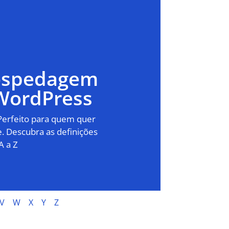
Hospedagem
WordPress
 Perfeito para quem quer
. Descubra as definições
A a Z
V
W
X
Y
Z