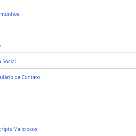
temunhos
r
u
 Social
ulário de Contato
cripts Maliciosos