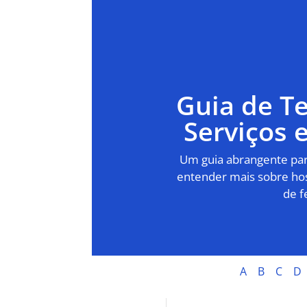
Guia de T
Serviços
Um guia abrangente para
entender mais sobre hos
de f
A
B
C
D