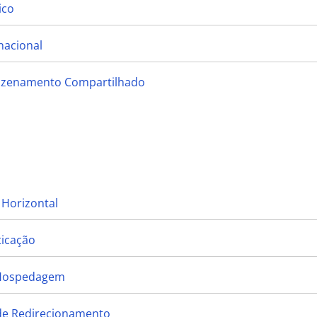
ico
nacional
mazenamento Compartilhado
 Horizontal
ticação
 Hospedagem
 de Redirecionamento