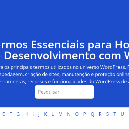
ermos Essenciais para 
 e Desenvolvimento com 
 os principais termos utilizados no universo WordPress.
pedagem, criação de sites, manutenção e proteção online
erramentas, recursos e funcionalidades do WordPress de 
E
F
G
H
I
J
K
L
M
N
O
P
Q
R
S
T
U