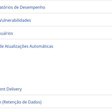
elatórios de Desempenho
Vulnerabilidades
suários
de Atualizações Automáticas
nt Delivery
n (Retenção de Dados)