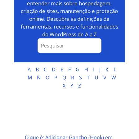
entender mais sobre hospedagem,
criação de sites, manutenção e proteção
online. Descubra as definições de
ferramentas, recursos e funcionalidades
do WordPress de A a Z
A
B
C
D
E
F
G
H
I
J
K
L
M
N
O
P
Q
R
S
T
U
V
W
X
Y
Z
A
O que é: Adicionar Gancho (Hook) em