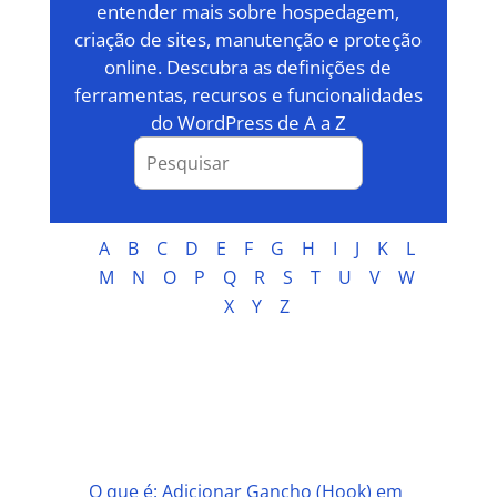
entender mais sobre hospedagem,
criação de sites, manutenção e proteção
online. Descubra as definições de
ferramentas, recursos e funcionalidades
do WordPress de A a Z
A
B
C
D
E
F
G
H
I
J
K
L
M
N
O
P
Q
R
S
T
U
V
W
X
Y
Z
A
O que é: Adicionar Gancho (Hook) em