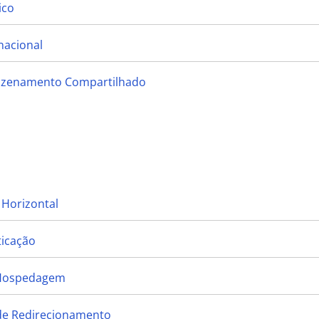
ico
nacional
mazenamento Compartilhado
 Horizontal
ticação
 Hospedagem
 de Redirecionamento