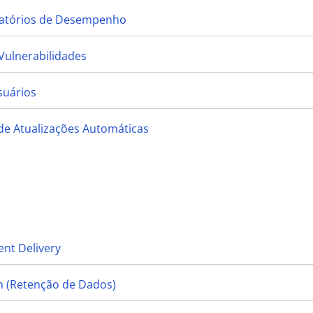
elatórios de Desempenho
Vulnerabilidades
suários
de Atualizações Automáticas
nt Delivery
n (Retenção de Dados)