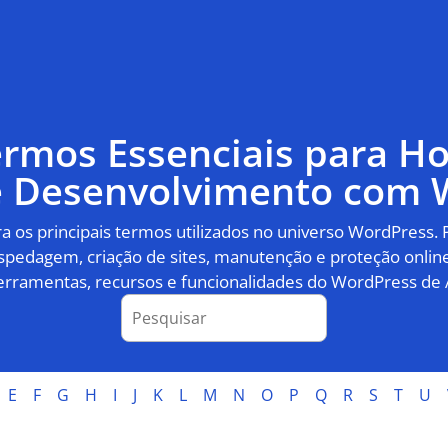
ermos Essenciais para 
 e Desenvolvimento com 
 os principais termos utilizados no universo WordPress.
pedagem, criação de sites, manutenção e proteção online
erramentas, recursos e funcionalidades do WordPress de 
E
F
G
H
I
J
K
L
M
N
O
P
Q
R
S
T
U