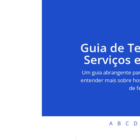
Guia de T
Serviços
Um guia abrangente para
entender mais sobre hos
de f
A
B
C
D