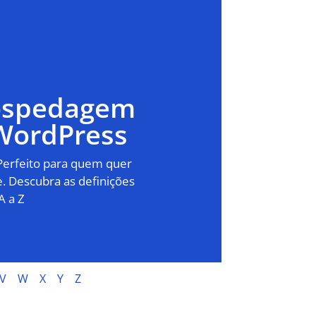
Hospedagem
WordPress
 Perfeito para quem quer
. Descubra as definições
A a Z
V
W
X
Y
Z