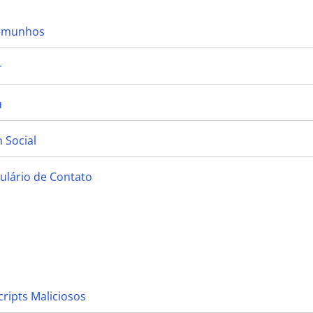
temunhos
r
u
 Social
ulário de Contato
cripts Maliciosos